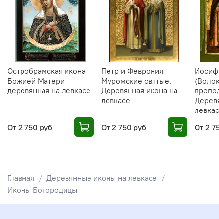
Остробрамская икона
Петр и Феврония
Иосиф
Божией Матери
Муромские святые.
(Воло
деревянная на левкасе
Деревянная икона на
препо
левкасе
Деревя
левка
От
2 750 руб
От
2 750 руб
От
2 7
Главная
Деревянные иконы на левкасе
Иконы Богородицы