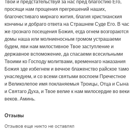
Твои и предстательствуй за нас пред благостию Его,
просящи нам прощения прегрешений наших,
благочестиваго мирнаго жития, благия христианския
кончины и добраго ответа на Страшнем Суде Его. В час
же грознаго посещения Божия, егда огнем возгораются
домы наша или молниеносным громом устрашаеми
будем, яви нам милостивное Твое заступление и
державное вспоможение, да спасаеми всесильными
Твоими ко Господу молитвами, временнаго наказания
Божия зде избегнем и вечное блаженство райское тамо
унаследуем, и со всеми святыми воспоем Пречестное
и Великолепое имя покланяемыя Троицы, Отца и Сына
и Святаго Духа, и Твое велие к нам милосердие во веки
веков. Аминь.
Отзывы
Отзывов еще никто не оставлял