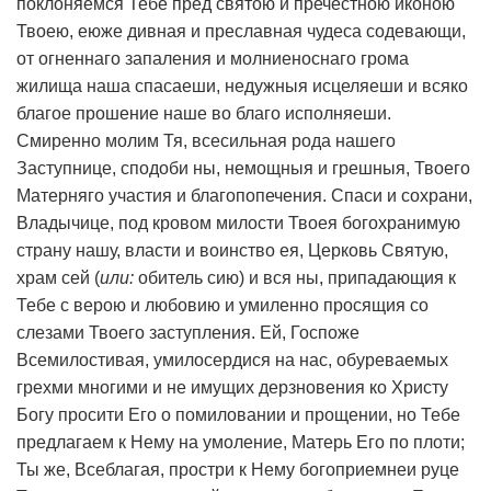
поклоняемся Тебе пред святою и пречестною иконою
Четырехчастная: Умягчение злых сердец, Утоли
Твоею, еюже дивная и преславная чудеса содевающи,
моя печали, Избавление от бед страждующих,
Взыскание погибших
от огненнаго запаления и молниеноснаго грома
Страстная
жилища наша спасаеши, недужныя исцеляеши и всяко
Тихвинская
благое прошение наше во благо исполняеши.
Владимирская
Смиренно молим Тя, всесильная рода нашего
Троеручица
Заступнице, сподоби ны, немощныя и грешныя, Твоего
Матерняго участия и благопопечения. Спаси и сохрани,
Владычице, под кровом милости Твоея богохранимую
Дерево,
левкас
, печать минеральными красками,
страну нашу, власти и воинство ея, Церковь Святую,
воск
храм сей (
или:
обитель сию) и вся ны, припадающия к
Икона освящена
Тебе с верою и любовию и умиленно просящия со
слезами Твоего заступления. Ей, Госпоже
Производитель: мастерская "Иконный Дом", Россия
Всемилостивая, умилосердися на нас, обуреваемых
грехми многими и не имущих дерзновения ко Христу
Богу просити Его о помиловании и прощении, но Тебе
предлагаем к Нему на умоление, Матерь Его по плоти;
Ты же, Всеблагая, простри к Нему богоприемнеи руце