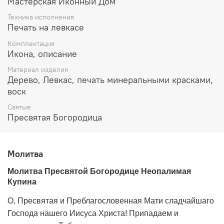
Мастерская Иконный Дом
История обретения чудотворной иконы неизвестна.
Техника исполнения
Само название иконы восходит к Ветхому Завету.
Печать на левкасе
Неопалимая Купина - горящий, но не сгорающий
терновый куст, в котором Бог явился Моисею. Купина
Комплектация
знаменует собой непорочное зачатие Богоматерью
Икона, описание
Младенца Иисуса от Духа Святаго.
Материал изделия
Дерево, Левкас, печать минеральными красками,
Празднование иконе установлено 4/17 сентября.
Иконе
Божией Матери Неопалимой Купине молятся для
воск
защиты дома от пожаров.
Святые
Пресвятая Богородица
По краям изображены 13 медальонов с иконами
Пресвятой Богородицы:
Молитва
Коронование Пресвятой Богородицы (наверху)
Молитва Пресвятой Богородице Неопалимая
Собор Пресвятой Богородицы
Купина
Живоносный Источник
Боголюбская
О, Пресвятая и Преблагословенная Мати сладчайшаго
Покров Пресвятой Богородицы
Господа нашего Иисуса Христа! Припадаем и
Нечаянная Радость (2 клейма)