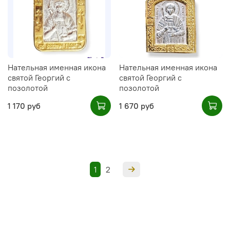
Нательная именная икона
Нательная именная икона
святой Георгий с
святой Георгий с
позолотой
позолотой
1 170 руб
1 670 руб
1
2