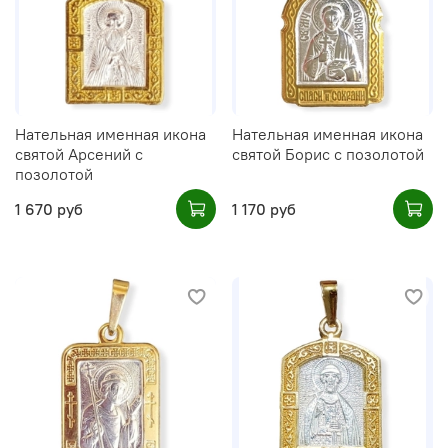
Нательная именная икона
Нательная именная икона
святой Арсений с
святой Борис с позолотой
позолотой
1 670 руб
1 170 руб