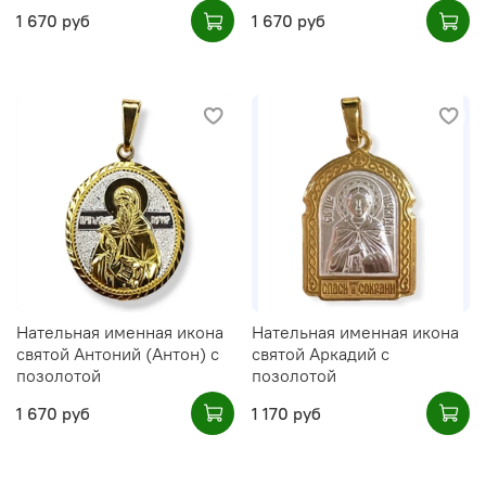
1 670 руб
1 670 руб
Нательная именная икона
Нательная именная икона
святой Антоний (Антон) с
святой Аркадий с
позолотой
позолотой
1 670 руб
1 170 руб