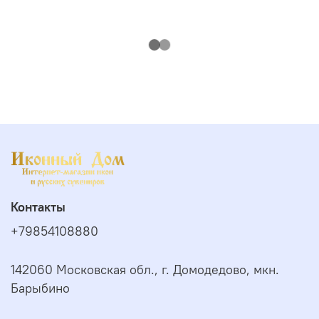
Контакты
+79854108880
142060 Московская обл., г. Домодедово, мкн.
Барыбино