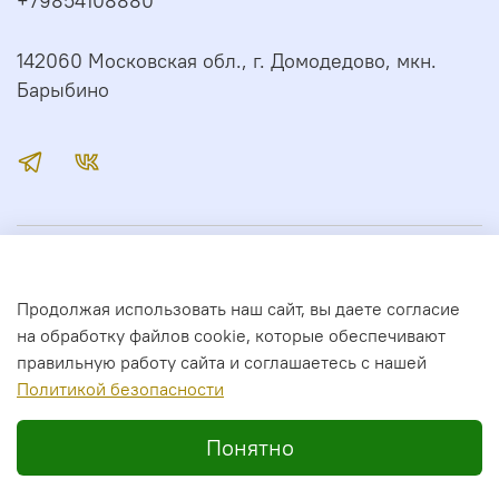
+79854108880
142060 Московская обл., г. Домодедово, мкн.
Барыбино
Иконный Дом
Продолжая использовать наш сайт, вы даете согласие
Сервис
на обработку файлов cookie, которые обеспечивают
правильную работу сайта и соглашаетесь с нашей
Полити
кой безопасности
2026 год. Все права защищены.
Понятно
Главная
Поиск
Корзина
Избранное
Профиль