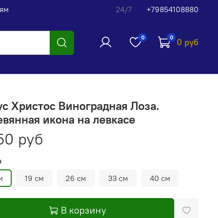
лям
24/7
+79854108880
0
0
0 руб
с Христос Виноградная Лоза.
вянная икона на левкасе
50 руб
а
м
19 см
26 см
33 см
40 см
В корзину