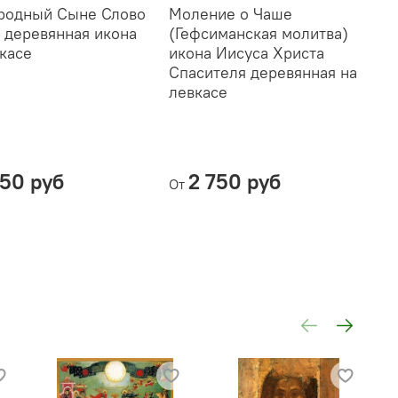
родный Сыне Слово
Моление о Чаше
У
 деревянная икона
(Гефсиманская молитва)
Б
вкасе
икона Иисуса Христа
д
Спасителя деревянная на
левкасе
750 руб
2 750 руб
От
О