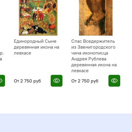
Единородный Сыне
Спас Вседержитель
Н
деревянная икона на
из Звенигородского
Б
р.
левкасе
чина иконописца
К
а
Андрея Рублева
п
деревянная икона на
левкасе
От
2 750 руб
От
2 750 руб
1