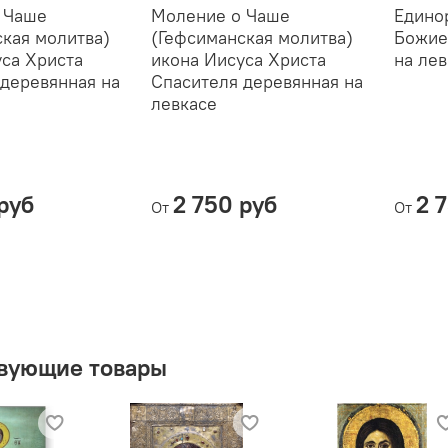
 Чаше
Моление о Чаше
Едино
кая молитва)
(Гефсиманская молитва)
Божие
уса Христа
икона Иисуса Христа
на ле
 деревянная на
Спасителя деревянная на
левкасе
руб
2 750 руб
2 
От
От
вующие товары