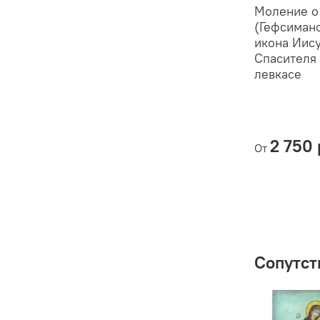
Моление о
(Гефсиманс
икона Иис
Спасителя
левкасе
2 750 
От
Сопутст