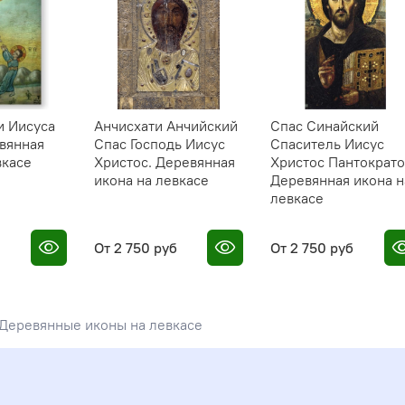
и Иисуса
Анчисхати Анчийский
Спас Синайский
вянная
Спас Господь Иисус
Спаситель Иисус
вкасе
Христос. Деревянная
Христос Пантократо
икона на левкасе
Деревянная икона н
левкасе
От
2 750 руб
От
2 750 руб
Деревянные иконы на левкасе