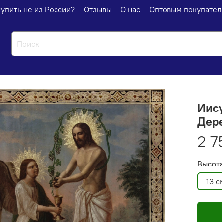
купить не из России?
Отзывы
О нас
Оптовым покупате
Иису
Дере
2 7
Высот
13 с