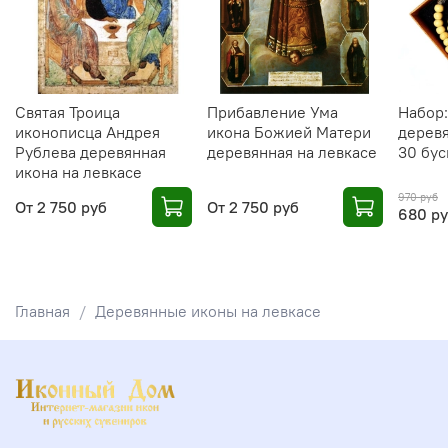
Святая Троица
Прибавление Ума
Набор:
иконописца Андрея
икона Божией Матери
деревя
Рублева деревянная
деревянная на левкасе
30 бус
икона на левкасе
970 руб
От
2 750 руб
От
2 750 руб
680 р
Главная
Деревянные иконы на левкасе