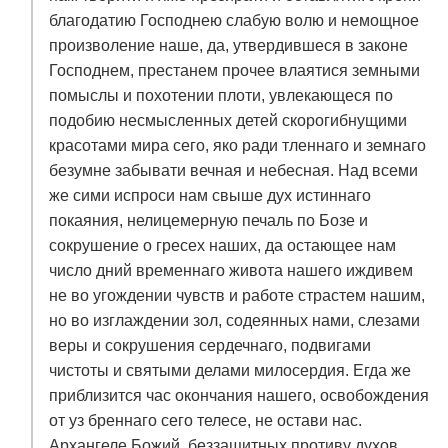
благодатию Господнею слабую волю и немощное
произволение наше, да, утвердившеся в законе
Господнем, престанем прочее влаятися земными
помыслы и похотении плоти, увлекающеся по
подобию несмысленных детей скорогибнущими
красотами мира сего, яко ради тленнаго и земнаго
безумне забывати вечная и небесная. Над всеми
же сими испроси нам свыше дух истиннаго
покаяния, нелицемерную печаль по Бозе и
сокрушение о гресех наших, да остающее нам
число дний временнаго живота нашего иждивем
не во угождении чувств и работе страстем нашим,
но во изглаждении зол, содеянных нами, слезами
веры и сокрушения сердечнаго, подвигами
чистоты и святыми делами милосердия. Егда же
приблизится час окончания нашего, освобождения
от уз бреннаго сего телесе, не остави нас.
Архангеле Божий, беззащитных противу духов