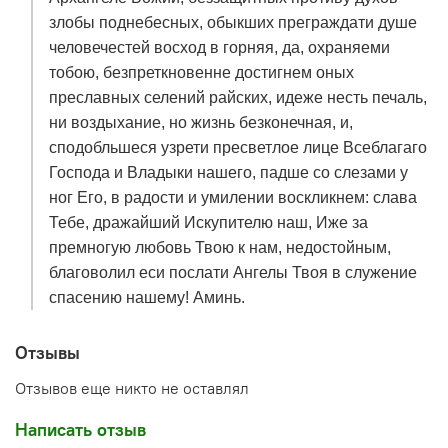
злобы поднебесных, обыкших преграждати душе
человечестей восход в горняя, да, охраняеми
тобою, безпреткновенне достигнем оных
преславных селений райских, идеже несть печаль,
ни воздыхание, но жизнь безконечная, и,
сподобльшеся узрети пресветлое лице Всеблагаго
Господа и Владыки нашего, падше со слезами у
ног Его, в радости и умилении воскликнем: слава
Тебе, дражайший Искупителю наш, Иже за
премногую любовь Твою к нам, недостойным,
благоволил еси послати Ангелы Твоя в служение
спасению нашему! Аминь.
Отзывы
Отзывов еще никто не оставлял
Написать отзыв