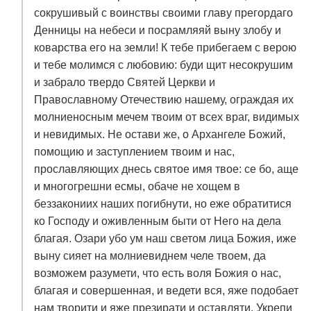
сокрушивый с воинствы своими главу прегордаго
Денницы на небеси и посрамляяй выну злобу и
коварства его на земли! К тебе прибегаем с верою
и тебе молимся с любовию: буди щит несокрушим
и забрало твердо Святей Церкви и
Православному Отечествию нашему, ограждая их
молниеносным мечем твоим от всех враг, видимых
и невидимых. Не остави же, о Архангеле Божий,
помощию и заступлением твоим и нас,
прославляющих днесь святое имя твое: се бо, аще
и многогрешни есмы, обаче не хощем в
беззакониих наших погибнути, но еже обратитися
ко Господу и оживленным быти от Него на дела
благая. Озари убо ум наш светом лица Божия, иже
выну сияет на молниевиднем челе твоем, да
возможем разумети, что есть воля Божия о нас,
благая и совершенная, и ведети вся, яже подобает
нам творити и яже презирати и оставляти. Укрепи