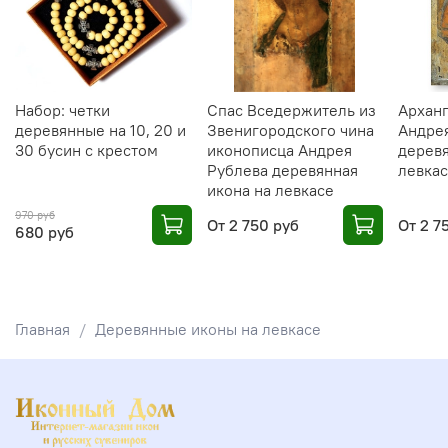
Набор: четки
Спас Вседержитель из
Архан
деревянные на 10, 20 и
Звенигородского чина
Андре
30 бусин с крестом
иконописца Андрея
деревя
Рублева деревянная
левка
икона на левкасе
970 руб
От
2 750 руб
От
2 7
680 руб
Главная
Деревянные иконы на левкасе