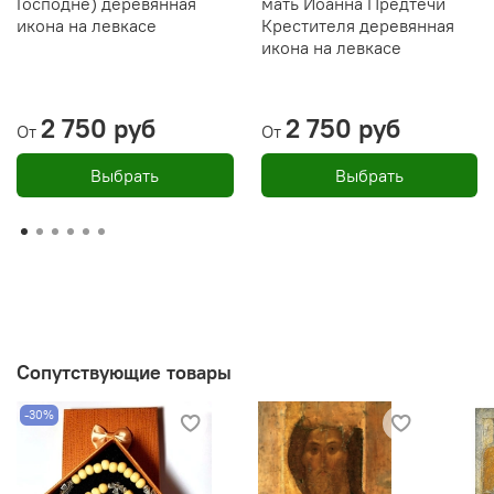
Господне) деревянная
мать Иоанна Предтечи
икона на левкасе
Крестителя деревянная
Дерево,
левкас
, печать минеральными красками,
икона на левкасе
воск
Икона освящена
2 750 руб
2 750 руб
От
От
Производитель: мастерская "Иконный Дом", Россия
Выбрать
Выбрать
Сопутствующие товары
-30%