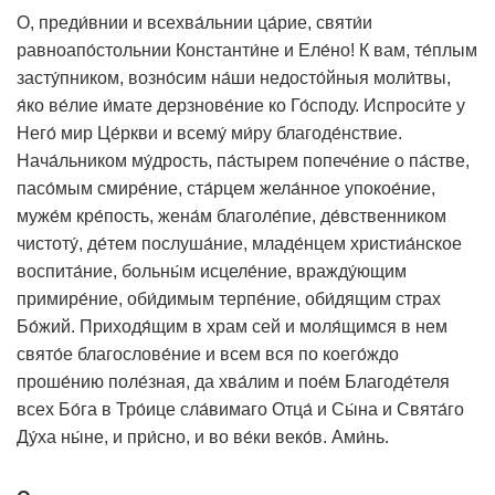
сияющее знамение Креста с надписью «Сим
О, преди́внии и всехва́льнии ца́рие, святи́и
побеждай».
равноапо́стольнии Константи́не и Еле́но! К вам, те́плым
Сделавшись полновластным правителем Западной
засту́пником, возно́сим на́ши недосто́йныя моли́твы,
части Римской империи, Константин издал в 313 году
я́ко ве́лие и́мате дерзнове́ние ко Го́споду. Испроси́те у
Миланский эдикт о веротерпимости, а в 323 году, когда
Него́ мир Це́ркви и всему́ ми́ру благоде́нствие.
воцарился как единственный император над всей
Нача́льником му́дрость, па́стырем попече́ние о па́стве,
Римской империей, распространил действие
Миланского эдикта и на всю восточную часть империи.
пасо́мым смире́ние, ста́рцем жела́нное упокое́ние,
После трехсот лет гонений христиане впервые
муже́м кре́пость, жена́м благоле́пие, де́вственником
получили возможность открыто исповедовать свою
чистоту́, де́тем послуша́ние, младе́нцем христиа́нское
веру во Христа.
воспита́ние, больны́м исцеле́ние, вражду́ющим
Отказавшись от язычества, император не оставил
примире́ние, оби́димым терпе́ние, оби́дящим страх
столицей империи древний Рим, бывший центром
Бо́жий. Приходя́щим в храм сей и моля́щимся в нем
языческого государства, а перенес свою столицу на
свято́е благослове́ние и всем вся по коего́ждо
восток, в город Византию, которая и была
проше́нию поле́зная, да хва́лим и пое́м Благоде́теля
переименована в Константинополь. Константин был
всех Бо́га в Тро́ице сла́вимаго Отца́ и Сы́на и Свята́го
глубоко убежден, что только христианская религия
Ду́ха ны́не, и при́сно, и во ве́ки веко́в. Ами́нь.
может объединить огромную разнородную Римскую
империю. Он всячески поддерживал Церковь,
возвращал из ссылки исповедников-христиан, строил