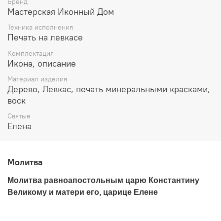
Бренд
христианской религии. Отец его не преследовал
Мастерская Иконный Дом
христиан в управляемых им странах, в то время, как во
Техника исполнения
всей остальной Римской империи христиане
Печать на левкасе
подвергались жестоким гонениям со стороны
императоров Диоклитиана (284-305), его соправителя
Комплектация
Максимиана Галерия (305-311) – на Востоке и
Икона, описание
императора Максимиана Геркула (284-305) – на
Материал изделия
Западе.
Дерево, Левкас, печать минеральными красками,
воск
После смерти Констанция Хлора сын его Константин в
306 году был провозглашен войсками императором
Святые
Галлии и Британии. Первым делом нового императора
Елена
было провозгласить в подвластных ему странах
свободу исповедания христианской веры. Фанатик
язычества Максимиан Галерий на Востоке и жестокий
Молитва
тиран Максентий на Западе ненавидели императора
Константина и злоумышляли его низложить и убить, но
Молитва равноапостольным царю Константину
Константин предупредил их и в ряде войн с помощью
Великому и матери его, царице Елене
Божией разбил всех своих противников. Он молил Бога
дать ему знамение, которое воодушевило бы его
войско храбро сражаться, и Господь явил ему на небе