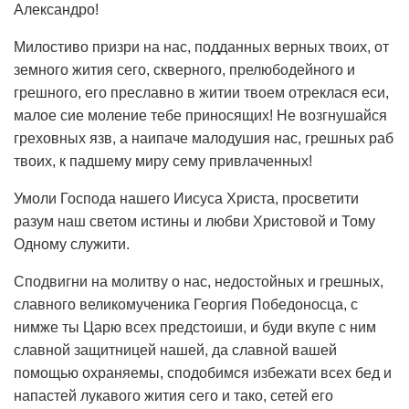
Александро!
Милостиво призри на нас, подданных верных твоих, от
земного жития сего, скверного, прелюбодейного и
грешного, его преславно в житии твоем отреклася еси,
малое сие моление тебе приносящих! Не возгнушайся
греховных язв, а наипаче малодушия нас, грешных раб
твоих, к падшему миру сему привлаченных!
Умоли Господа нашего Иисуса Христа, просветити
разум наш светом истины и любви Христовой и Тому
Одному служити.
Сподвигни на молитву о нас, недостойных и грешных,
славного великомученика Георгия Победоносца, с
нимже ты Царю всех предстоиши, и буди вкупе с ним
славной защитницей нашей, да славной вашей
помощью охраняемы, сподобимся избежати всех бед и
напастей лукавого жития сего и тако, сетей его