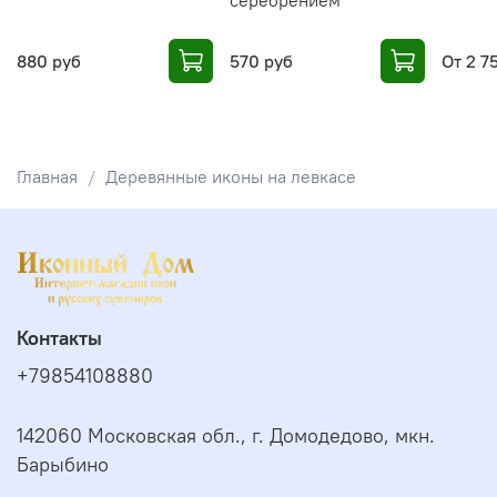
серебрением
880 руб
570 руб
От
2 7
Главная
Деревянные иконы на левкасе
Контакты
+79854108880
142060 Московская обл., г. Домодедово, мкн.
Барыбино