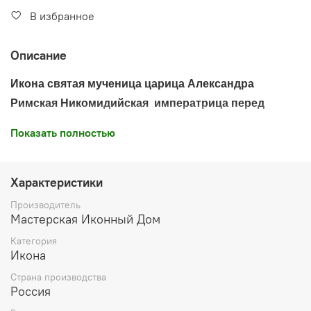
В избранное
Описание
Икона святая мученица царица Александра
Римская Никомидийская императрица перед
образом Спаса Нерукотворного
Показать полностью
Оригинал иконы 19 века
Дерево,
левкас
, печать минеральными красками,
Характеристики
воск
Производитель
Мастерская Иконный Дом
Икона освящена
Категория
Производитель: мастерская "Иконный Дом", Россия
Икона
Страна производства
Россия