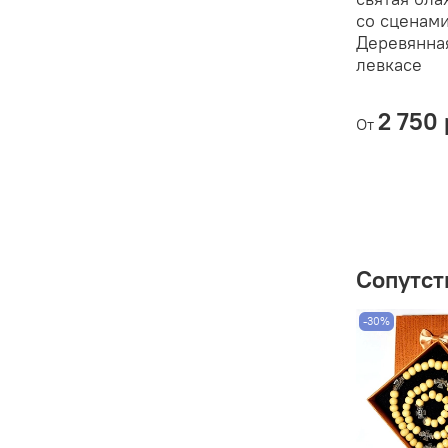
со сценами
Деревянна
левкасе
2 750 
От
Сопутст
-30%