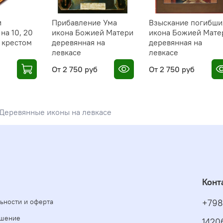
отраж
внутр
и
Прибавление Ума
Взыскание погибши
сравн
на 10, 20
икона Божией Матери
икона Божией Мате
с крестом
деревянная на
деревянная на
Почем
левкасе
левкасе
Холст
От
2 750 руб
От
2 750 руб
объем
дефор
Левка
изобр
Деревянные иконы на левкасе
🎁
✔️ Ав
✔️ На
Конт
солнц
ьности и оферта
+798
✔️ Ру
ашение
1420