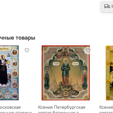
Фон - 
Разм
1
1
чные товары
2
3
4
Икона 
✨
О
п

п
осковская
Ксения Петербургская
Ксени
женная старица
святая блаженная с
свята