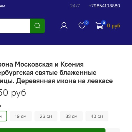
лям
24/7
+79854108880
0
0
0 руб
она Московская и Ксения
ербургская святые блаженные
ицы. Деревянная икона на левкасе
50 руб
а
м
19 см
26 см
33 см
40 см