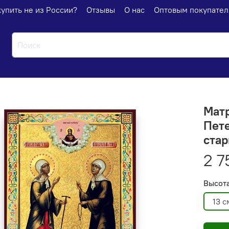
купить не из России?
Отзывы
О нас
Оптовым покупате
Матр
Пет
стар
2 7
Высот
13 с