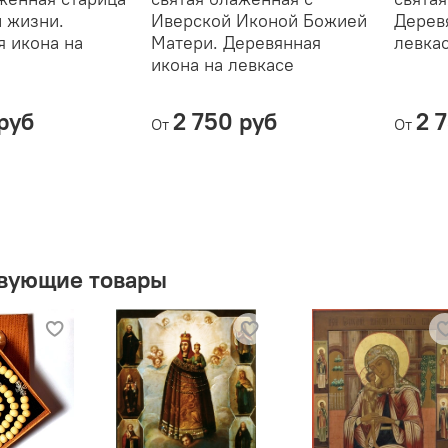
 жизни.
Иверской Иконой Божией
Дерев
с
я икона на
Матери. Деревянная
левка

икона на левкасе
руб
2 750 руб
2 
От
От

Р


вующие товары
📚
Ч
важ
Левка
древн
Он пр
пласт