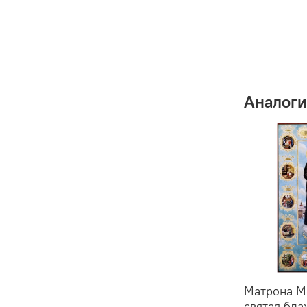
Аналоги
Матрона М
святая бла