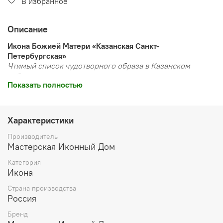
В избранное
Описание
Икона Божией Матери «Казанская Санкт-
Петербургская»
Чтимый список чудотворного образа в Казанском
соборе
Показать полностью
Чудотворный образ Северной столицы
Санкт-Петербургская Казанская икона —
один из самых
Характеристики
почитаемых списков
с чудотворного образа, явленного
в Казани в 1579 году.
Производитель
Мастерская Иконный Дом
📜 Историческое значение:
Категория
Создан по заказу
царицы Прасковьи
Икона
Фёдоровны
(вдовы царя Иоанна V)
Страна производства
Привезен в Петербург
по повелению Петра
Россия
I
(1708-1710 гг.)
Бренд