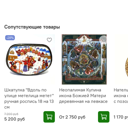
Сопутствующие товары
-28%
Шкатулка "Вдоль по
Неопалимая Купина
Нател
улице метелица метет"
икона Божией Матери
икона 
ручная роспись 18 на 13
деревянная на левкасе
с позо
см
7 200 руб
От
2 750 руб
1 170 р
5 200 руб