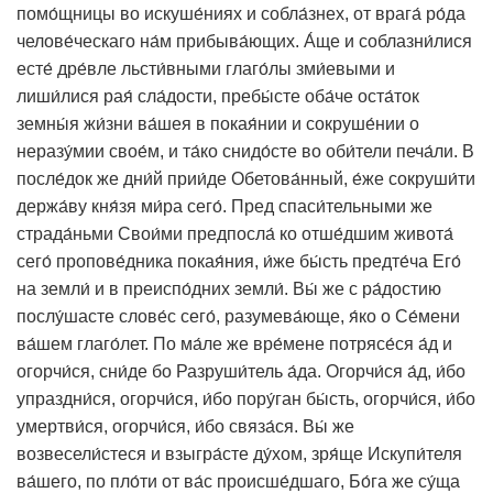
помо́щницы во искуше́ниях и собла́знех, от врага́ ро́да
Икона освящена
челове́ческаго на́м прибыва́ющих. А́ще и соблазни́лися
есте́ дре́вле льсти́вными глаго́лы зми́евыми и
лиши́лися рая́ сла́дости, пребы́сте оба́че оста́ток
земны́я жи́зни ва́шея в покая́нии и сокруше́нии о
неразу́мии свое́м, и та́ко снидо́сте во оби́тели печа́ли. В
после́док же дни́й прии́де Обетова́нный, е́же сокруши́ти
держа́ву кня́зя ми́ра сего́. Пред спаси́тельными же
страда́ньми Свои́ми предпосла́ ко отше́дшим живота́
сего́ пропове́дника покая́ния, и́же бы́сть предте́ча Его́
на земли́ и в преиспо́дних земли́. Вы́ же с ра́достию
послу́шасте слове́с сего́, разумева́юще, я́ко о Се́мени
ва́шем глаго́лет. По ма́ле же вре́мене потрясе́ся а́д и
огорчи́ся, сни́де бо Разруши́тель а́да. Огорчи́ся а́д, и́бо
упраздни́ся, огорчи́ся, и́бо пору́ган бы́сть, огорчи́ся, и́бо
умертви́ся, огорчи́ся, и́бо связа́ся. Вы́ же
возвесели́стеся и взыгра́сте ду́хом, зря́ще Искупи́теля
ва́шего, по пло́ти от ва́с происше́дшаго, Бо́га же су́ща