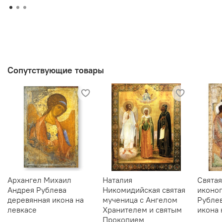
Сопутствующие товары
Архангел Михаил
Наталия
Святая
Андрея Рублева
Никомидийская святая
иконо
деревянная икона на
мученица с Ангелом
Рубле
левкасе
Хранителем и святым
икона 
Прокопием