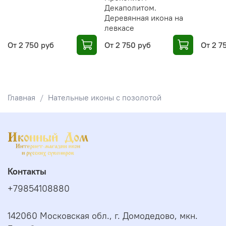
Декаполитом.
Деревянная икона на
левкасе
От
2 750 руб
От
2 750 руб
От
2 7
Главная
Нательные иконы с позолотой
Контакты
+79854108880
142060 Московская обл., г. Домодедово, мкн.