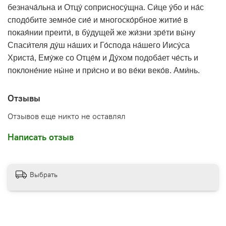
безнача́льна и Отцу́ соприсносу́щна. Си́це у́бо и на́с
сподо́бите земно́е сие́ и многоско́рбное житие́ в
покая́нии преити́, в бу́дущей же жи́зни зре́ти вы́ну
Спаси́теля ду́ш на́ших и Го́спода на́шего Иису́са
Христа́, Ему́же со Отце́м и Ду́хом подоба́ет че́сть и
поклоне́ние ны́не и при́сно и во ве́ки веко́в. Ами́нь.
Отзывы
Отзывов еще никто не оставлял
Написать отзыв
Выбрать