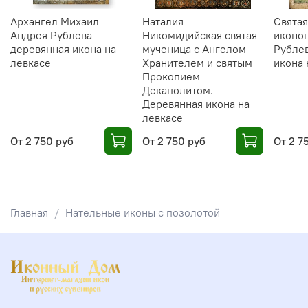
Архангел Михаил
Наталия
Святая
Андрея Рублева
Никомидийская святая
иконо
деревянная икона на
мученица с Ангелом
Рубле
левкасе
Хранителем и святым
икона 
Прокопием
Декаполитом.
Деревянная икона на
левкасе
От
2 750 руб
От
2 750 руб
От
2 7
Главная
Нательные иконы с позолотой