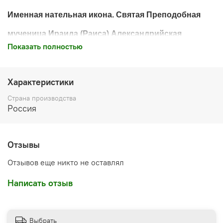
Именная нательная икона.
Святая Преподобная
мученица Ираида (Раиса) Александрийская
Показать полностью
Основа иконы: ювелирная латунь. Покрытие:
серебрение и позолота.
Характеристики
В комплекте - икона, шнурок, коробочка.
Страна производства
Высота: 2,2 см. Вес: 4 гр.
Россия
Икона освящена
Отзывы
Отзывов еще никто не оставлял
Написать отзыв
Выбрать