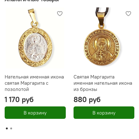
💎 Покрытие: серебрение + эмаль
📐 Размер: 2,2 × 1,8 см
⚖️ Вес: 4 г
💧 Не боится воды
В комплекте:
Иконка
Чёрный шнурок
Нательная именная икона
Святая Маргарита
святая Маргарита с
именная нательная икона
Коробочка
позолотой
из бронзы
🎁 Подходит для личного пользования или как
1 170 руб
880 руб
значимый подарок с духовным смыслом.
Икона освящена
В корзину
В корзину