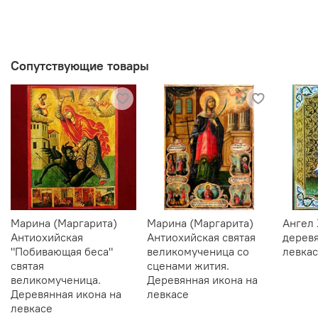
Сопутствующие товары
Марина (Маргарита)
Марина (Маргарита)
Ангел
Антиохийская
Антиохийская святая
деревя
"Побивающая беса"
великомученица со
левка
святая
сценами жития.
великомученица.
Деревянная икона на
Деревянная икона на
левкасе
левкасе