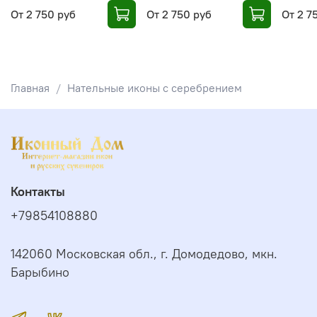
От
2 750 руб
От
2 750 руб
От
2 7
Главная
Нательные иконы с серебрением
Контакты
+79854108880
142060 Московская обл., г. Домодедово, мкн.
Барыбино