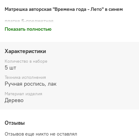
Матрешка авторская "Времена года - Лето" в синем
платке 5-предметная.
Показать полностью
Матрешка деревянная авторская с миниатюрной
росписью. На пяти куколках изображены летние
пейзажи. У куколки очень открытый,
Характеристики
доброжелательный взгляд.
Количество в наборе
Это коллекционная, подарочная матрешка. Уникальный
5 шт
подарок.
Техника исполнения
✅Ручная роспись
Ручная роспись, лак
✅Высота: 9 сантиметров.
Материал изделия
Дерево
✅Количество куколок в наборе: 5 шт
✅Мастерская г. Киров, Автор: Перьмякова Т.В.
Отзывы
Отзывов еще никто не оставлял