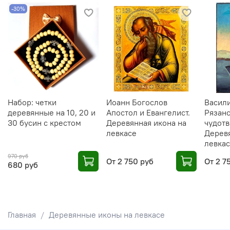
-30%
Набор: четки
Иоанн Богослов
Васил
деревянные на 10, 20 и
Апостол и Евангелист.
Рязанс
30 бусин с крестом
Деревянная икона на
чудотв
левкасе
Деревя
левка
970 руб
От
2 750 руб
От
2 7
680 руб
Главная
Деревянные иконы на левкасе