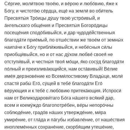
Се́ргие, моли́твою твое́ю, и ве́рою и любо́вию, я́же к
Бо́гу, и чистото́ю се́рдца, еще́ на земли́ во оби́тель
Пресвяты́я Тро́ицы ду́шу твою́ устро́ивый, и
а́нгельскаго обще́ния и Пресвяты́я Богоро́дицы
посеще́ния сподо́бивыйся, и дар чудоде́йственныя
благода́ти прие́мый, по отше́ствии же твое́м от земны́х
наипа́че к Бо́гу прибли́живыйся, и небе́сныя си́лы
приобщи́выйся, но и от нас ду́хом любве́ своея́ не
отступи́вый, и честны́я твоя́ мо́щи, я́ко сосу́д благода́ти
по́лный и преизлива́ющийся, нам оста́вивый! Ве́лие
име́я дерзнове́ние ко Всеми́лостивому Влады́це, моли́
спасти́ рабы́ Его́, су́щей в тебе́ благода́ти Его́
ве́рующия и к тебе́ с любо́вию притека́ющия. Испроси́
нам от Великодарови́таго Бо́га на́шего вся́кий дар,
всем и коему́ждо благопотре́бен, ве́ры непоро́чны
соблюде́ние, градо́в на́ших утвержде́ние, ми́ра
умире́ние, от гла́да и па́губы избавле́ние, от наше́ствия
иноплеме́нных сохране́ние, скорбя́щим утеше́ние,