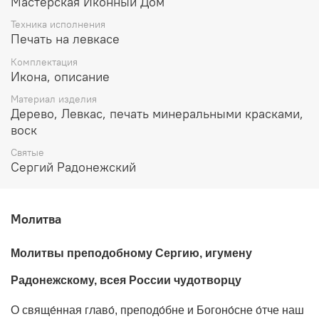
Мастерская Иконный Дом
Техника исполнения
Печать на левкасе
Комплектация
Икона, описание
Материал изделия
Дерево, Левкас, печать минеральными красками,
воск
Святые
Сергий Радонежский
Молитва
Молитвы преподобному Сергию, игумену
Радонежскому, всея России чудотворцу
О свяще́нная главо́, преподо́бне и Богоно́сне о́тче наш