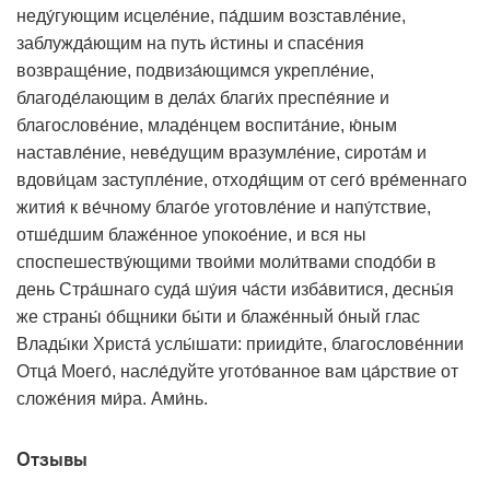
неду́гующим исцеле́ние, па́дшим возставле́ние,
заблужда́ющим на путь и́стины и спасе́ния
возвраще́ние, подвиза́ющимся укрепле́ние,
благоде́лающим в дела́х благи́х преспе́яние и
благослове́ние, младе́нцем воспита́ние, ю́ным
наставле́ние, неве́дущим вразумле́ние, сирота́м и
вдови́цам заступле́ние, отходя́щим от сего́ вре́меннаго
жития́ к ве́чному благо́е уготовле́ние и напу́тствие,
отше́дшим блаже́нное упокое́ние, и вся ны
споспешеству́ющими твои́ми моли́твами сподо́би в
день Стра́шнаго суда́ шу́ия ча́сти изба́витися, десны́я
же страны́ о́бщники бы́ти и блаже́нный о́ный глас
Влады́ки Христа́ услы́шати: прииди́те, благослове́ннии
Отца́ Моего́, насле́дуйте угото́ванное вам ца́рствие от
сложе́ния ми́ра. Ами́нь.
Отзывы