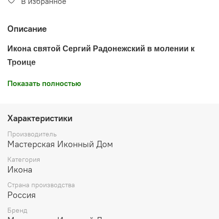
В избранное
Описание
Икона святой Сергий Радонежский в молении к
Троице
Показать полностью
Оригинал иконы: середина 19 века. Хранится в
частной коллекции.
Характеристики
Производитель
Мастерская Иконный Дом
Дерево,
левкас
, печать минеральными красками,
воск
Категория
Икона
Икона освящена
Страна производства
Россия
Производитель: мастерская "Иконный Дом", Россия
Бренд