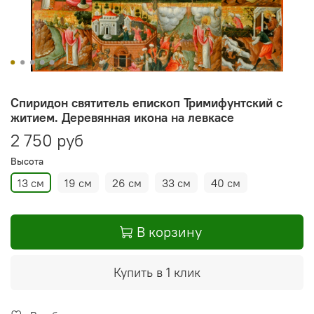
Спиридон святитель епископ Тримифунтский с
житием. Деревянная икона на левкасе
2 750 руб
Высота
13 см
19 см
26 см
33 см
40 см
В корзину
Купить в 1 клик