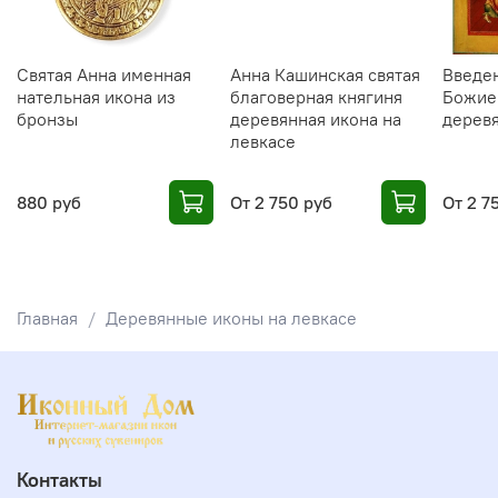
Святая Анна именная
Анна Кашинская святая
Введе
нательная икона из
благоверная княгиня
Божие
бронзы
деревянная икона на
деревя
левкасе
880 руб
От
2 750 руб
От
2 7
Главная
Деревянные иконы на левкасе
Контакты