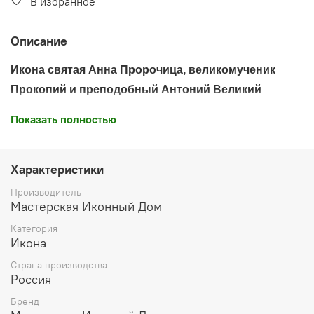
В избранное
Описание
Икона святая Анна Пророчица, великомученик
Прокопий и преподобный Антоний Великий
Оригинал иконы около 1900 года.
Показать полностью
Дерево,
левкас
, печать минеральными красками,
Характеристики
воск
Производитель
Мастерская Иконный Дом
Икона освящена
Категория
Производитель: мастерская "Иконный Дом", Россия
Икона
Страна производства
Россия
Бренд