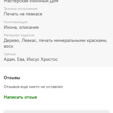
Мастерская Иконный Дом
Дерево,
левкас
, печать минеральными красками,
Техника исполнения
воск
Печать на левкасе
Икона освящена
Комплектация
Икона, описание
Производитель: мастерская "Иконный Дом", Россия
Материал изделия
Дерево, Левкас, печать минеральными красками,
воск
Святые
Адам, Ева, Иисус Христос
Отзывы
Отзывов еще никто не оставлял
Написать отзыв