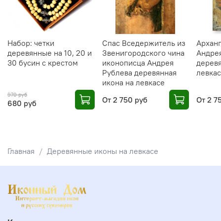
Набор: четки
Спас Вседержитель из
Архан
деревянные на 10, 20 и
Звенигородского чина
Андре
30 бусин с крестом
иконописца Андрея
деревя
Рублева деревянная
левка
икона на левкасе
970 руб
От
2 750 руб
От
2 7
680 руб
Главная
Деревянные иконы на левкасе